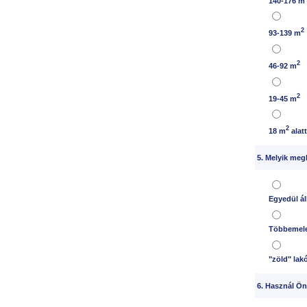
140-176 m
2
93-139 m
2
46-92 m
2
19-45 m
2
18 m
alat
5. Melyik megh
Egyedül ál
Többemele
"zöld" lak
6. Használ Ön