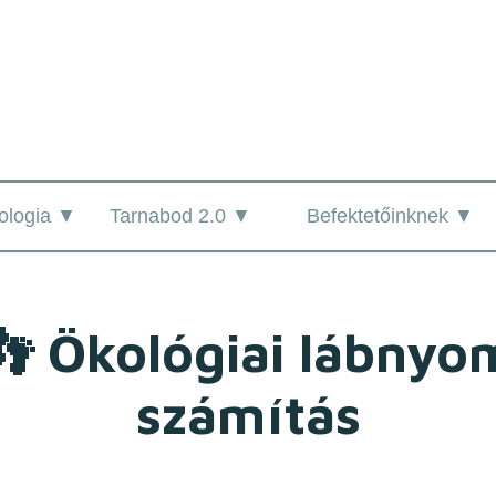
Alga Technologia ▼
Tarnabod 2.0 ▼
Befektetőinknek ▼
👣 Ökológiai lábnyo
számítás