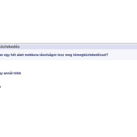
özlekedés
an egy hét alatt mekkora távolságot tesz meg tömegközlekedéssel?
gy annál több
m