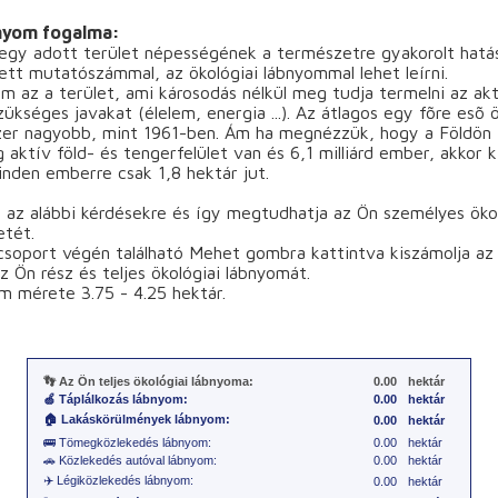
bnyom fogalma:
gy adott terület népességének a természetre gyakorolt hatá
ett mutatószámmal, az ökológiai lábnyommal lehet leírni.
om az a terület, ami károsodás nélkül meg tudja termelni az akt
zükséges javakat (élelem, energia ...). Az átlagos egy fõre esõ 
zer nagyobb, mint 1961-ben. Ám ha megnézzük, hogy a Földön 1
g aktív föld- és tengerfelület van és 6,1 milliárd ember, akkor 
nden emberre csak 1,8 hektár jut.
n az alábbi kérdésekre és így megtudhatja az Ön személyes öko
tét.
soport végén található Mehet gombra kattintva kiszámolja az 
z Ön rész és teljes ökológiai lábnyomát.
m mérete 3.75 - 4.25 hektár.
👣 Az Ön teljes ökológiai lábnyoma:
0.00
hektár
🍏 Táplálkozás lábnyom:
0.00
hektár
🏠 Lakáskörülmények lábnyom:
0.00
hektár
🚌 Tömegközlekedés lábnyom:
0.00
hektár
🚗 Közlekedés autóval lábnyom:
0.00
hektár
✈️ Légiközlekedés lábnyom:
0.00
hektár