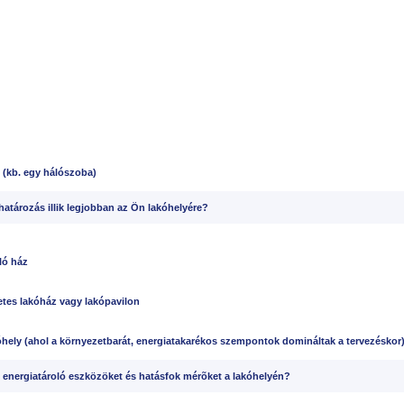
t (kb. egy hálószoba)
atározás illik legjobban az Ön lakóhelyére?
ló ház
tes lakóház vagy lakópavilon
óhely (ahol a környezetbarát, energiatakarékos szempontok domináltak a tervezéskor
 energiatároló eszközöket és hatásfok mérõket a lakóhelyén?