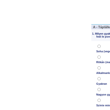
A - Táplálk
1. Milyen gyak
fedi le po
Soha (vege
Ritkán (m
Alkalmank
Gyakran
Nagyon gy
Szinte min