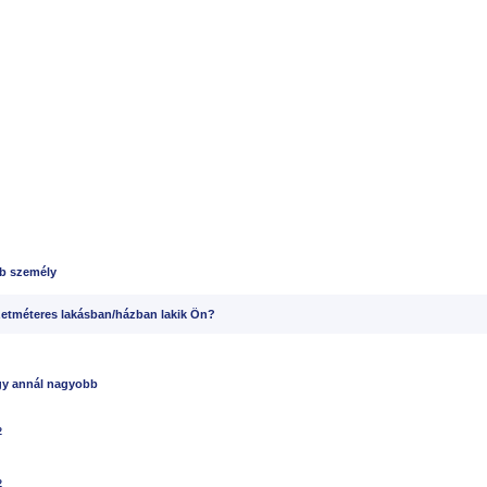
bb személy
etméteres lakásban/házban lakik Ön?
y annál nagyobb
2
2