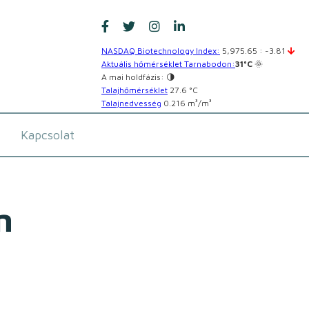
NASDAQ Biotechnology Index:
5,975.65 : -3.81
Aktuális hőmérséklet Tarnabodon:
31°C
🌞
A mai holdfázis: 🌗
Talajhőmérséklet
27.6 °C
Talajnedvesség
0.216 m³/m³
Kapcsolat
m