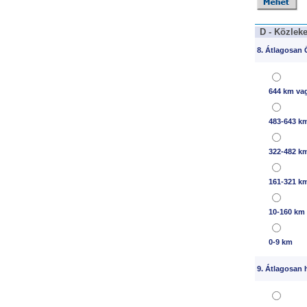
D - Közleke
8. Átlagosan Ö
644 km va
483-643 k
322-482 k
161-321 k
10-160 km
0-9 km
9. Átlagosan 