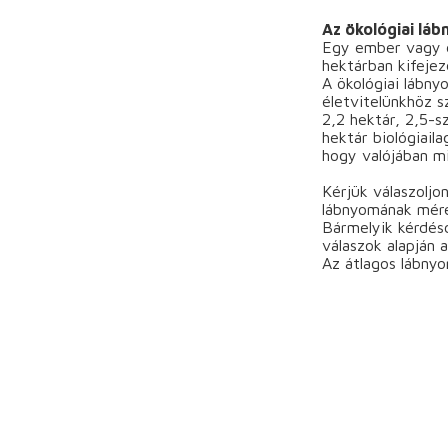
Az ökológiai lá
Egy ember vagy e
hektárban kifejez
A ökológiai lábny
életvitelünkhöz s
2,2 hektár, 2,5-s
hektár biológiaila
hogy valójában mi
Kérjük válaszoljo
lábnyomának mére
Bármelyik kérdésc
válaszok alapján a
Az átlagos lábnyo