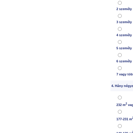
2 személy
3 személy
4 személy
5 személy
6 személy
7 vagy tö
4. Hány négyz
2
232 m
vag
177-231 m