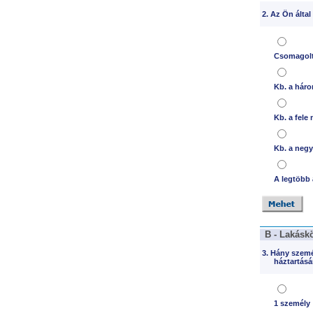
2. Az Ön által
Csomagolt 
Kb. a hár
Kb. a fele
Kb. a neg
A legtöbb 
B - Lakásk
3. Hány szemé
háztartásá
1 személy