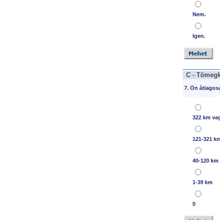
Nem.
Igen.
C - Tömegk
7. Ön átlagos
322 km va
121-321 k
40-120 km
1-39 km
0