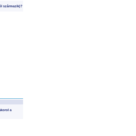
õl származik)?
korol a