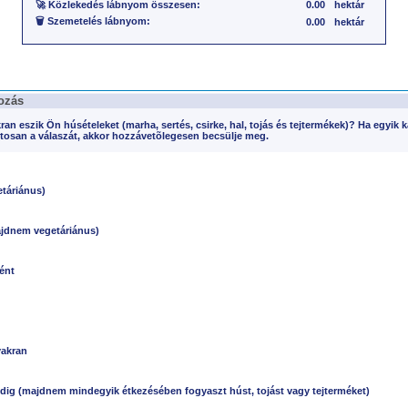
🚀 Közlekedés lábnyom összesen:
0.00
hektár
🗑️ Szemetelés lábnyom:
0.00
hektár
ozás
ran eszik Ön húsételeket (marha, sertés, csirke, hal, tojás és tejtermékek)? Ha egyik 
ntosan a válaszát, akkor hozzávetõlegesen becsülje meg.
táriánus)
ajdnem vegetáriánus)
ént
akran
dig (majdnem mindegyik étkezésében fogyaszt húst, tojást vagy tejterméket)