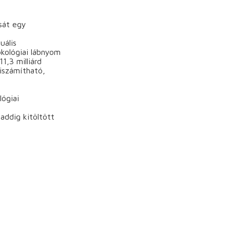
sát egy
uális
ökológiai lábnyom
1,3 milliárd
kiszámítható,
lógiai
addig kitöltött