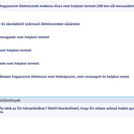
 fogyasztott élelmiszerek mekkora része
nem
helyben termett (300 km-nél messzebbr
és távolabbról származó élelmiszereket vásárolok
omnegyede nem helyben termett
 nem helyben termett
yede nem helyben termett
általam fogyasztott élelmiszer nem feldolgozott, nem csomagolt és helyben terem
örülmények
ly lakik az Ön háztartásában? Ebbõl kiszámítható, hogy Ön milyen arányú hatást gya
ra.