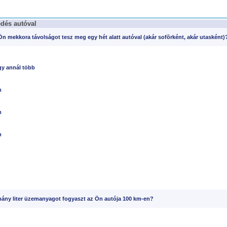
dés autóval
n mekkora távolságot tesz meg egy hét alatt autóval (akár sofõrként, akár utasként)
gy annál több
m
m
m
hány liter üzemanyagot fogyaszt az Ön autója 100 km-en?