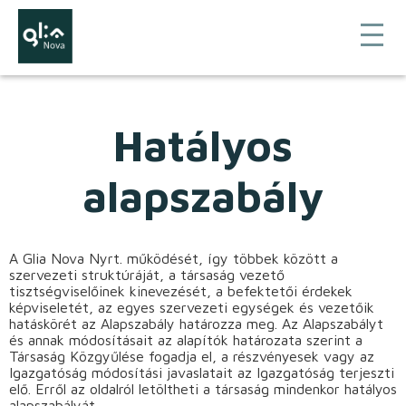
Hatályos
alapszabály
A Glia Nova Nyrt. működését, így többek között a
szervezeti struktúráját, a társaság vezető
tisztségviselőinek kinevezését, a befektetői érdekek
képviseletét, az egyes szervezeti egységek és vezetőik
hatáskörét az Alapszabály határozza meg. Az Alapszabályt
és annak módosításait az alapítók határozata szerint a
Társaság Közgyűlése fogadja el, a részvényesek vagy az
Igazgatóság módosítási javaslatait az Igazgatóság terjeszti
elő. Erről az oldalról letöltheti a társaság mindenkor hatályos
alapszabályát.