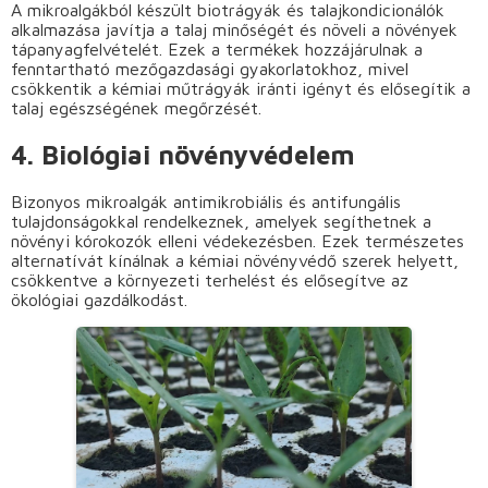
A mikroalgákból készült biotrágyák és talajkondicionálók
alkalmazása javítja a talaj minőségét és növeli a növények
tápanyagfelvételét. Ezek a termékek hozzájárulnak a
fenntartható mezőgazdasági gyakorlatokhoz, mivel
csökkentik a kémiai műtrágyák iránti igényt és elősegítik a
talaj egészségének megőrzését.
4. Biológiai növényvédelem
Bizonyos mikroalgák antimikrobiális és antifungális
tulajdonságokkal rendelkeznek, amelyek segíthetnek a
növényi kórokozók elleni védekezésben. Ezek természetes
alternatívát kínálnak a kémiai növényvédő szerek helyett,
csökkentve a környezeti terhelést és elősegítve az
ökológiai gazdálkodást.