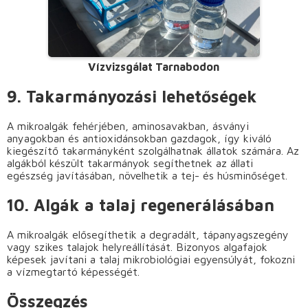
Vízvizsgálat Tarnabodon
9. Takarmányozási lehetőségek
A mikroalgák fehérjében, aminosavakban, ásványi
anyagokban és antioxidánsokban gazdagok, így kiváló
kiegészítő takarmányként szolgálhatnak állatok számára. Az
algákból készült takarmányok segíthetnek az állati
egészség javításában, növelhetik a tej- és húsminőséget.
10. Algák a talaj regenerálásában
A mikroalgák elősegíthetik a degradált, tápanyagszegény
vagy szikes talajok helyreállítását. Bizonyos algafajok
képesek javítani a talaj mikrobiológiai egyensúlyát, fokozni
a vízmegtartó képességét.
Összegzés