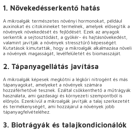
1. Növekedésserkentő hatás
A mikroalgák természetes növényi hormonokat, például
auxinokat és citokinineket termelnek, amelyek elősegítik a
növények növekedését és fejlődését. Ezek az anyagok
serkentik a sejtosztódást, a gyökér- és hajtásnövekedést,
valamint javítják a növények stressztűrő képességét.
Kutatások kimutatták, hogy a mikroalgák alkalmazása növeli
a növények magasságát, levélfelületét és biomasszáját.
2. Tápanyagellátás javítása
A mikroalgák képesek megkötni a légköri nitrogént és más
tápanyagokat, amelyeket a növények számára
hozzáférhetővé tesznek. Ezáltal csökkenthető a műtrágyák
használata, ami gazdasági és környezeti szempontból is
előnyös. Ezenkívül a mikroalgák javítják a talaj szerkezetét
és termékenységét, ami hozzájárul a növények jobb
tápanyagfelvételéhez.
3. Biotrágyák és talajkondicionálók