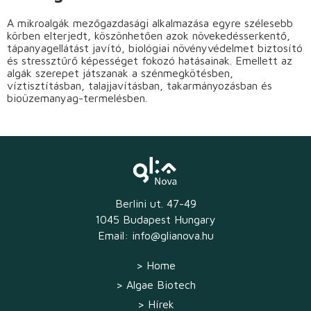
A mikroalgák mezőgazdasági alkalmazása egyre szélesebb
körben elterjedt, köszönhetően azok növekedésserkentő,
tápanyagellátást javító, biológiai növényvédelmet biztosító
és stressztűrő képességet fokozó hatásainak. Emellett az
algák szerepet játszanak a szénmegkötésben,
víztisztításban, talajjavításban, takarmányozásban és
bioüzemanyag-termelésben.
Berlini ut. 47-49
1045 Budapest Hungary
Email:
info@glianova.hu
>
Home
>
Algae Biotech
>
Hírek