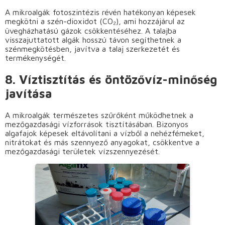
A mikroalgák fotoszintézis révén hatékonyan képesek
megkötni a szén-dioxidot (CO₂), ami hozzájárul az
üvegházhatású gázok csökkentéséhez. A talajba
visszajuttatott algák hosszú távon segíthetnek a
szénmegkötésben, javítva a talaj szerkezetét és
termékenységét.
8. Víztisztítás és öntözővíz-minőség
javítása
A mikroalgák természetes szűrőként működhetnek a
mezőgazdasági vízforrások tisztításában. Bizonyos
algafajok képesek eltávolítani a vízből a nehézfémeket,
nitrátokat és más szennyező anyagokat, csökkentve a
mezőgazdasági területek vízszennyezését.