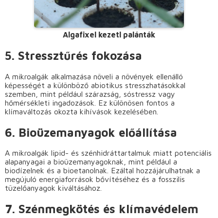
Algafixel kezetl palánták
5. Stressztűrés fokozása
A mikroalgák alkalmazása növeli a növények ellenálló
képességét a különböző abiotikus stresszhatásokkal
szemben, mint például szárazság, sóstressz vagy
hőmérsékleti ingadozások. Ez különösen fontos a
klímaváltozás okozta kihívások kezelésében.
6. Bioüzemanyagok előállítása
A mikroalgák lipid- és szénhidráttartalmuk miatt potenciális
alapanyagai a bioüzemanyagoknak, mint például a
biodízelnek és a bioetanolnak. Ezáltal hozzájárulhatnak a
megújuló energiaforrások bővítéséhez és a fosszilis
tüzelőanyagok kiváltásához.
7. Szénmegkötés és klímavédelem