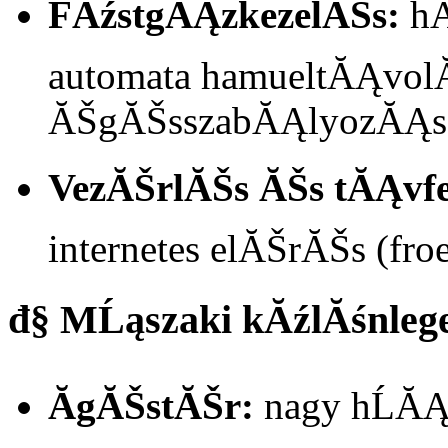
FĂźstgĂĄzkezelĂŠs:
hĂ
automata hamueltĂĄvol
ĂŠgĂŠsszabĂĄlyozĂĄs
VezĂŠrlĂŠs ĂŠs tĂĄvfe
internetes elĂŠrĂŠs (fro
đ§ MĹąszaki kĂźlĂśnle
ĂgĂŠstĂŠr:
nagy hĹĂĄ