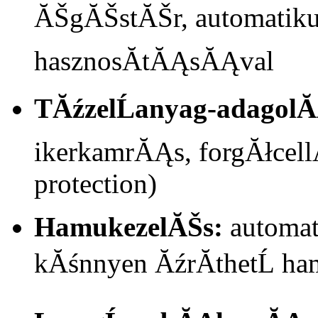
ĂŠgĂŠstĂŠr, automatik
hasznosĂ­tĂĄsĂĄval
TĂźzelĹanyag-adagolĂ
ikerkamrĂĄs, forgĂłcell
protection)
HamukezelĂŠs:
automat
kĂśnnyen ĂźrĂ­thetĹ h