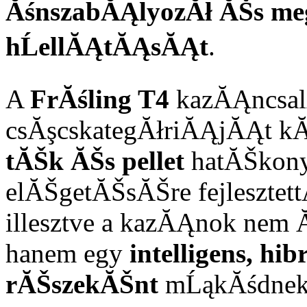
ĂśnszabĂĄlyozĂł ĂŠs me
hĹellĂĄtĂĄsĂĄt
.
A
FrĂśling T4
kazĂĄncsal
csĂşcskategĂłriĂĄjĂĄt kĂŠ
tĂŠk ĂŠs pellet
hatĂŠkony,
elĂŠgetĂŠsĂŠre fejlesztett
illesztve a kazĂĄnok nem
hanem egy
intelligens, hi
rĂŠszekĂŠnt
mĹąkĂśdnek