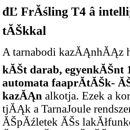
đĽ FrĂśling T4 â inte
tĂŠkkal
A tarnabodi kazĂĄnhĂĄz h
kĂŠt darab, egyenkĂŠnt 
automata faaprĂ­tĂŠk- Ă
kazĂĄn
alkotja. Ezek a ko
tjĂĄk a TarnaJoule rendsz
ĂŠpĂźletek ĂŠs lakĂłfun