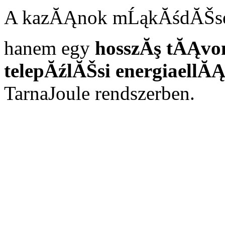
A kazĂĄnok mĹąkĂśdĂŠse n
hanem egy
hosszĂş tĂĄvon
telepĂźlĂŠsi energiaellĂ
TarnaJoule rendszerben.