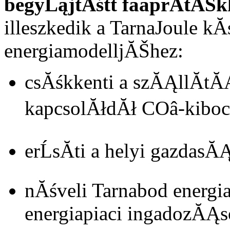
begyĹąjtĂśtt faaprĂ­tĂŠk
illeszkedik a TarnaJoule k
energiamodelljĂŠhez:
csĂśkkenti a szĂĄllĂ­tĂ
kapcsolĂłdĂł COâ-kib
erĹsĂ­ti a helyi gazdas
nĂśveli Tarnabod energ
energiapiaci ingadozĂĄ