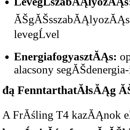
LevegĹszabĂĄlyozĂĄs
ĂŠgĂŠsszabĂĄlyozĂĄs, 
levegĹvel
EnergiafogyasztĂĄs:
op
alacsony segĂŠdenergi
đą FenntarthatĂłsĂĄg ĂŠ
A FrĂśling T4 kazĂĄnok el